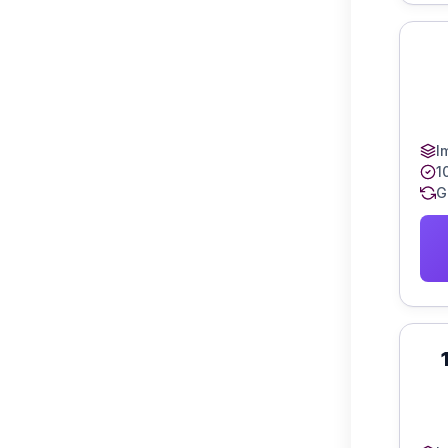
I
1
G