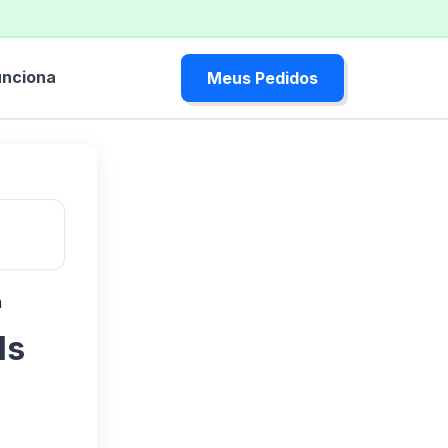
nciona
Meus Pedidos
m
ls