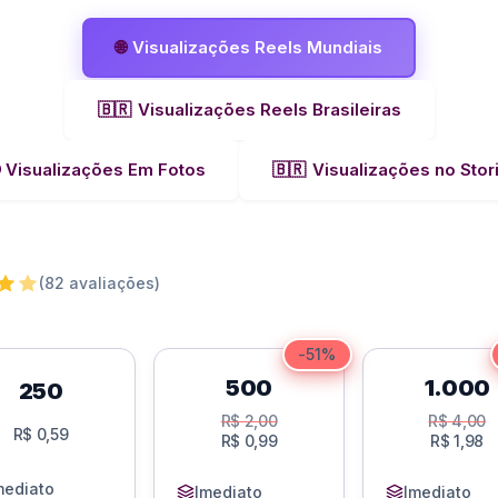
como
4.8
de 5, com
🌐
Visualizações Reels Mundiais
baseado
em
avaliações
de
🇧🇷
Visualizações Reels Brasileiras
clientes
Visualizações Em Fotos
🇧🇷
Visualizações no Stor
(82 avaliações)
-51%
500
1.000
250
R$
2,00
R$
4,00
R$
0,59
R$
0,99
R$
1,98
mediato
Imediato
Imediato