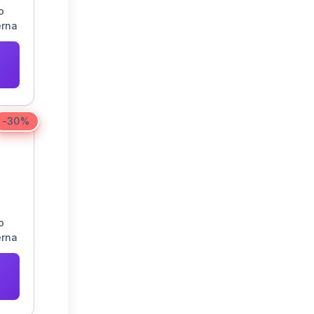
o
erna
r
-30%
o
erna
r