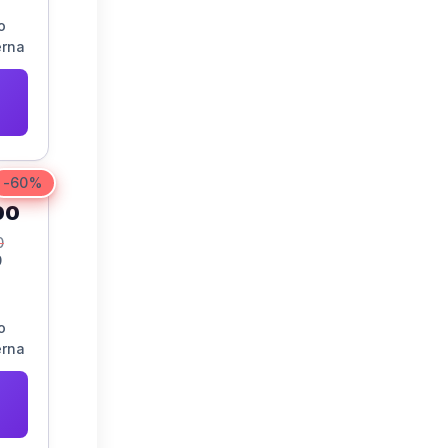
o
erna
r
-60%
00
0
9
o
erna
r