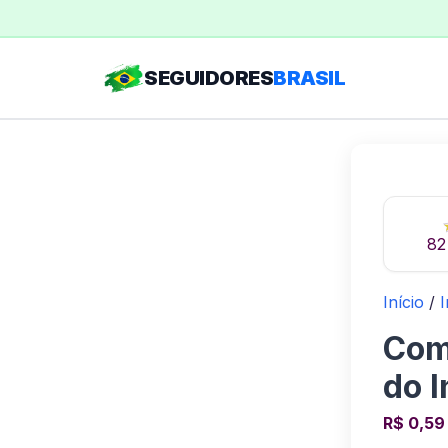
Ir
para
o
SEGUIDORES
BRASIL
conteúdo
82
Início
/
Com
do 
R$
0,59