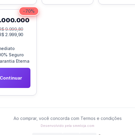
-70%
0.000.000
R$
9.999,80
R$
2.999,90
mediato
00% Seguro
arantia Eterna
Continuar
Ao comprar, você concorda com
Termos e condições
Desenvolvido pela
smmloja.com