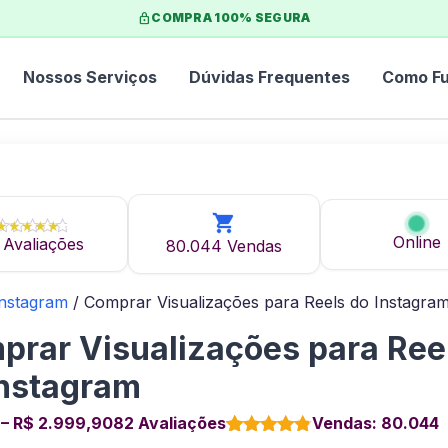
lock
COMPRA 100% SEGURA
Nossos Serviços
Dúvidas Frequentes
Como Fu
Online
 Avaliações
80.044 Vendas
Instagram
/ Comprar Visualizações para Reels do Instagra
prar Visualizações para Ree
Instagram
–
R$
2.999,90
82 Avaliações
Vendas: 80.044
Avaliado
82