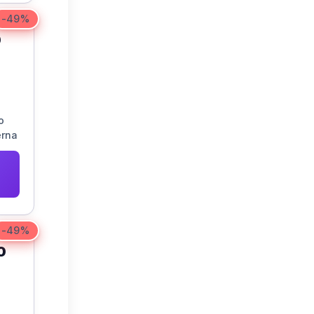
-49%
0
o
erna
r
-49%
0