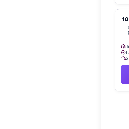
1
I
1
G