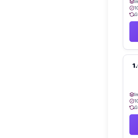
I
1
G
1
I
1
G