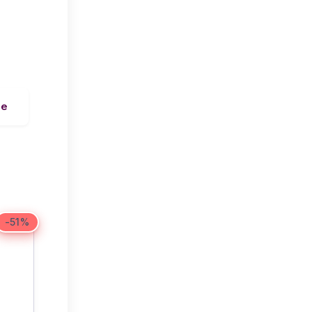
ie
-51%