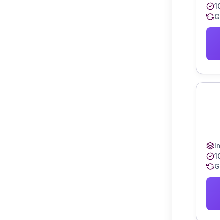
1
G
I
1
G