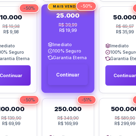
-50%
MAIS VENDIDO
-50%
25.000
10.000
50.00
R$
39,99
R$
19,98
R$
69,97
R$
19,99
R$
9,98
R$
35,99
Imediato
mediato
Imediato
100% Seguro
00% Seguro
100% Segur
Garantia Eterna
arantia Eterna
Garantia Et
Continuar
Continuar
Continua
-50%
-51%
100.000
250.000
500.00
R$
139,90
R$
349,90
R$
589,90
R$
69,99
R$
169,99
R$
299,99