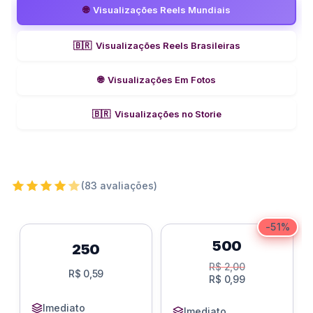
de 5, com
🌐
Visualizações Reels Mundiais
baseado
em
avaliações
🇧🇷
Visualizações Reels Brasileiras
de
clientes
🌐
Visualizações Em Fotos
🇧🇷
Visualizações no Storie
(83 avaliações)
-51%
500
250
R$
2,00
R$
0,59
R$
0,99
Imediato
Imediato