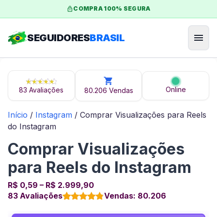
Ir
lock
COMPRA 100% SEGURA
para
o
menu
SEGUIDORES
BRASIL
conteúdo
Online
83 Avaliações
80.206 Vendas
Início
/
Instagram
/ Comprar Visualizações para Reels
do Instagram
Comprar Visualizações
para Reels do Instagram
R$
0,59
–
R$
2.999,90
83 Avaliações
Vendas: 80.206
Avaliado
83
como
4.8