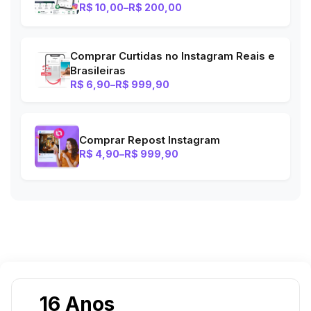
R$
10,00
–
R$
200,00
Faixa
de
preço:
R$ 10,00
Comprar Curtidas no Instagram Reais e
através
Brasileiras
R$ 200,00
R$
6,90
–
R$
999,90
Faixa
de
preço:
R$ 6,90
Comprar Repost Instagram
através
R$
4,90
–
R$
999,90
R$ 999,90
Faixa
de
preço:
R$ 4,90
através
R$ 999,90
16 Anos