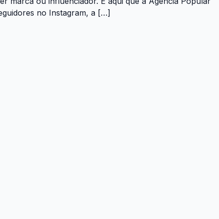
uer marca ou influenciador. É aqui que a Agência Popular
eguidores no Instagram, a […]