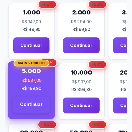
-66%
-66%
1.000
2.000
3.
R$
147,00
R$
294,00
R$
38
R$
49,90
R$
99,80
R$
14
Continuar
Continuar
Cont
-71%
MAIS VENDIDO
-60%
5.000
10.000
20.
R$
697,00
R$
997,00
R$
1.8
R$
199,90
R$
399,80
R$
78
Continuar
Continuar
Cont
-64%
-65%