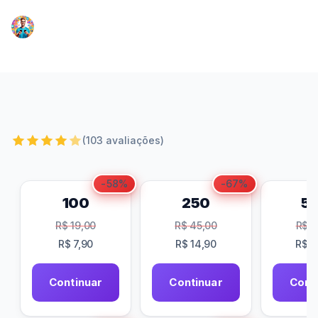
Renato Santana
•
16/05/2026
•
4 min de leitura
(103 avaliações)
-58%
-67%
100
250
5
R$
19,00
R$
45,00
R$
8
R$
7,90
R$
14,90
R$
2
Continuar
Continuar
Cont