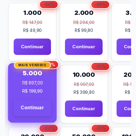
-66%
-66%
1.000
2.000
3.
R$
147,00
R$
294,00
R$
38
R$
49,90
R$
99,80
R$
14
Continuar
Continuar
Cont
-71%
MAIS VENDIDO
-60%
5.000
10.000
20.
R$
697,00
R$
997,00
R$
1.8
R$
199,90
R$
399,80
R$
78
Continuar
Continuar
Cont
-64%
-65%