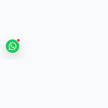
SEGUIDORES
BRASIL
A plataforma líder no Brasil para impulsionar suas redes
sociais com segurança, qualidade e suporte humanizado.