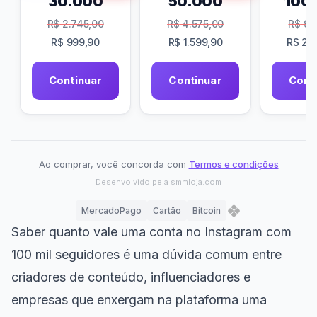
30.000
50.000
100
R$
2.745,00
R$
4.575,00
R$
9.1
R$
999,90
R$
1.599,90
R$
2.9
Continuar
Continuar
Cont
Ao comprar, você concorda com
Termos e condições
Desenvolvido pela
smmloja.com
MercadoPago
Cartão
Bitcoin
Saber quanto vale uma conta no Instagram com
100 mil seguidores é uma dúvida comum entre
criadores de conteúdo, influenciadores e
empresas que enxergam na plataforma uma