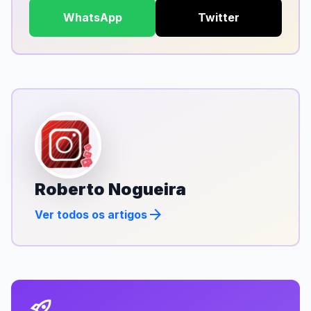
WhatsApp
Twitter
Roberto Nogueira
arrow_forward
Ver todos os artigos
rocket_launch