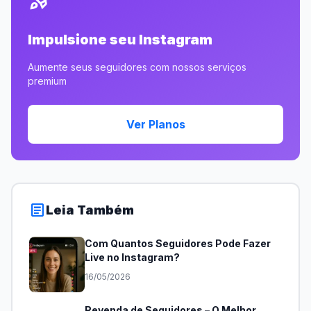
Impulsione seu Instagram
Aumente seus seguidores com nossos serviços
premium
Ver Planos
article
Leia Também
Com Quantos Seguidores Pode Fazer
Live no Instagram?
16/05/2026
Revenda de Seguidores – O Melhor