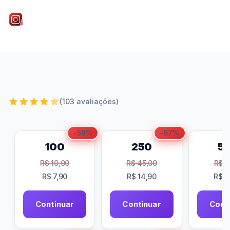
Roberto Nogueira
•
16/05/2026
•
5 min de leitura
(103 avaliações)
-58%
-67%
100
250
5
R$
19,00
R$
45,00
R$
8
R$
7,90
R$
14,90
R$
2
Continuar
Continuar
Cont