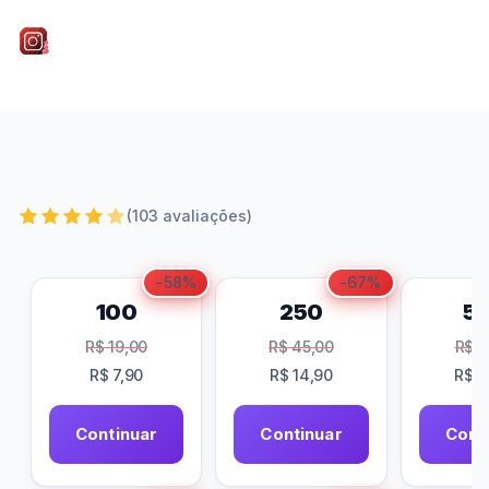
Roberto Nogueira
•
16/05/2026
•
9 min de leitura
(103 avaliações)
-58%
-67%
100
250
5
R$
19,00
R$
45,00
R$
8
R$
7,90
R$
14,90
R$
2
Continuar
Continuar
Cont