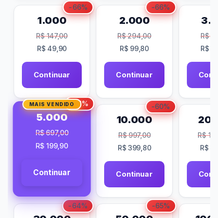
-66%
-66%
1.000
2.000
3.
R$
147,00
R$
294,00
R$
38
R$
49,90
R$
99,80
R$
14
Continuar
Continuar
Cont
-71%
MAIS VENDIDO
-60%
5.000
10.000
20.
R$
697,00
R$
997,00
R$
1.8
R$
199,90
R$
399,80
R$
78
Continuar
Continuar
Cont
-64%
-65%