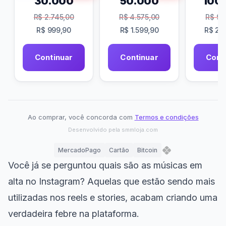
30.000
50.000
100
R$
2.745,00
R$
4.575,00
R$
9.1
R$
999,90
R$
1.599,90
R$
2.9
Continuar
Continuar
Cont
Ao comprar, você concorda com
Termos e condições
Desenvolvido pela
smmloja.com
MercadoPago
Cartão
Bitcoin
Você já se perguntou quais são as músicas em
alta no Instagram? Aquelas que estão sendo mais
utilizadas nos reels e stories, acabam criando uma
verdadeira febre na plataforma.