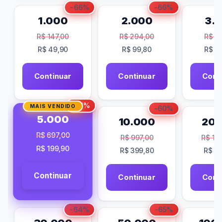
-66%
-66%
1.000
2.000
3.
R$
147,00
R$
294,00
R$
38
R$
49,90
R$
99,80
R$
14
Continuar
Continuar
Cont
-71%
MAIS VENDIDO
-60%
5.000
10.000
20.
R$
697,00
R$
997,00
R$
1.8
R$
199,90
R$
399,80
R$
78
Continuar
Continuar
Cont
-64%
-65%