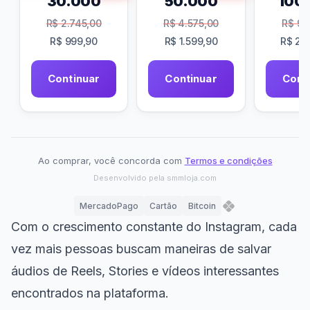
30.000
50.000
100
R$
2.745,00
R$
4.575,00
R$
9.1
R$
999,90
R$
1.599,90
R$
2.9
Continuar
Continuar
Cont
Ao comprar, você concorda com
Termos e condições
Desenvolvido pela
smmloja.com
MercadoPago
Cartão
Bitcoin
Com o crescimento constante do Instagram, cada
vez mais pessoas buscam maneiras de salvar
áudios de Reels, Stories e vídeos interessantes
encontrados na plataforma.