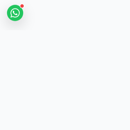
SEGUIDORES
BRASIL
A plataforma líder no Brasil para impulsionar suas redes
sociais com segurança, qualidade e suporte humanizado.
SERVIÇOS
Instagram