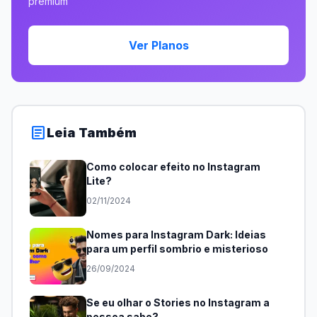
premium
Ver Planos
article
Leia Também
Como colocar efeito no Instagram
Lite?
02/11/2024
Nomes para Instagram Dark: Ideias
para um perfil sombrio e misterioso
26/09/2024
Se eu olhar o Stories no Instagram a
pessoa sabe?