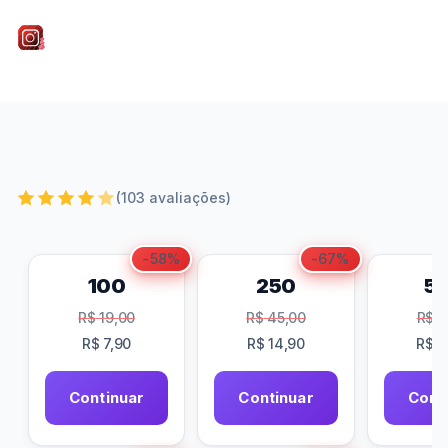
Roberto Nogueira
•
16/05/2026
•
7 min de leitura
(103 avaliações)
-58%
-67%
100
250
5
R$
19,00
R$
45,00
R$
8
R$
7,90
R$
14,90
R$
2
Continuar
Continuar
Cont