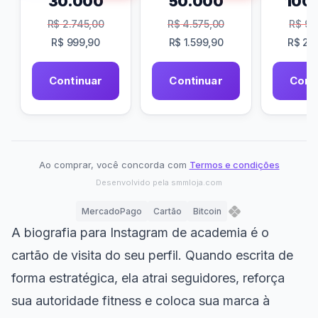
30.000
50.000
100
R$
2.745,00
R$
4.575,00
R$
9.1
R$
999,90
R$
1.599,90
R$
2.9
Continuar
Continuar
Cont
Ao comprar, você concorda com
Termos e condições
Desenvolvido pela
smmloja.com
MercadoPago
Cartão
Bitcoin
A biografia para Instagram de academia é o
cartão de visita do seu perfil. Quando escrita de
forma estratégica, ela atrai seguidores, reforça
sua autoridade fitness e coloca sua marca à