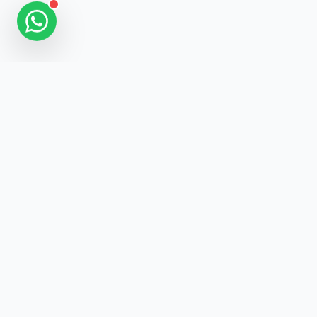
SEGUIDORES
BRASIL
A plataforma líder no Brasil para impulsionar suas redes
sociais com segurança, qualidade e suporte humanizado.
SERVIÇOS
Instagram