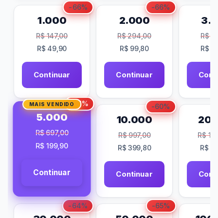
-66%
-66%
1.000
2.000
3.
R$
147,00
R$
294,00
R$
38
R$
49,90
R$
99,80
R$
14
Continuar
Continuar
Cont
-71%
MAIS VENDIDO
-60%
5.000
10.000
20.
R$
697,00
R$
997,00
R$
1.8
R$
199,90
R$
399,80
R$
78
Continuar
Continuar
Cont
-64%
-65%