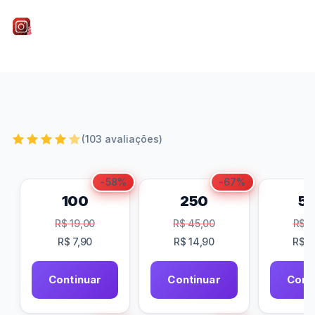
Roberto Nogueira
•
16/05/2026
•
4 min de leitura
(103 avaliações)
-58%
-67%
100
250
5
R$
19,00
R$
45,00
R$
8
R$
7,90
R$
14,90
R$
2
Continuar
Continuar
Cont